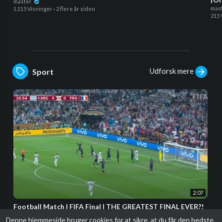
master
mas
1,115 Visninger
·
2 flere år siden
215 
Udforsk mere
Sport
2:07
Football Match | FIFA Final | THE GREATEST FINAL EVER?!
master
Denne hjemmeside bruger cookies for at sikre, at du får den bedste