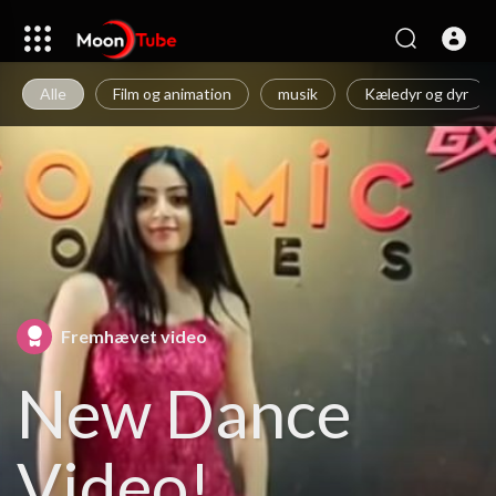
Alle
Film og animation
musik
Kæledyr og dyr
Fremhævet video
New Dance
Video!