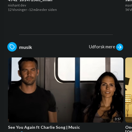
nishant dev
mas
12 Visninger
·
12 måneder siden
54 V
Udforsk mere
musik
3:57
See You Again ft Charlie Song | Music
One
[Of