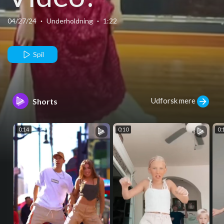
04/27/24
·
Underholdning
·
1:22
Spil
Udforsk mere
Shorts
0:14
0:10
0: