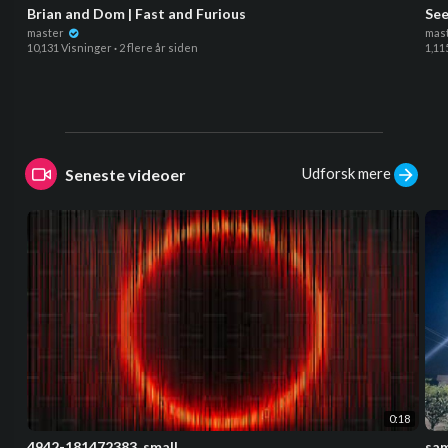
Brian and Dom | Fast and Furious
See
master
mas
10,131 Visninger
·
2 flere år siden
1,11
Udforsk mere
Seneste videoer
0:18
4942-181472383_small
sa